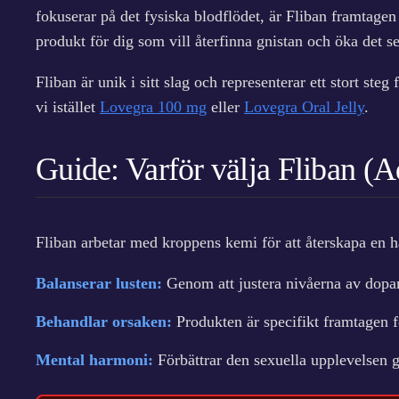
fokuserar på det fysiska blodflödet, är Fliban framtage
r
produkt för dig som vill återfinna gnistan och öka det se
p
Fliban är unik i sitt slag och representerar ett stort s
å
vi istället
Lovegra 100 mg
eller
Lovegra Oral Jelly
.
r
e
Guide: Varför välja Fliban (A
a
Fliban arbetar med kroppens kemi för att återskapa en h
Balanserar lusten:
Genom att justera nivåerna av dopami
Behandlar orsaken:
Produkten är specifikt framtagen f
Mental harmoni:
Förbättrar den sexuella upplevelsen g