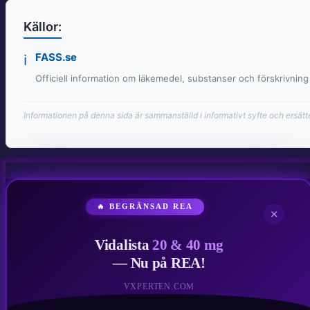
Källor:
FASS.se
ℹ️
Officiell information om läkemedel, substanser och förskrivning 
Informationen på denna sida är sammanställd i informativt syfte och ersätte
🔥 BEGRÄNSAD REA
✕
Vidalista
20 & 40 mg
— Nu på REA!
VXPERTEN.COM