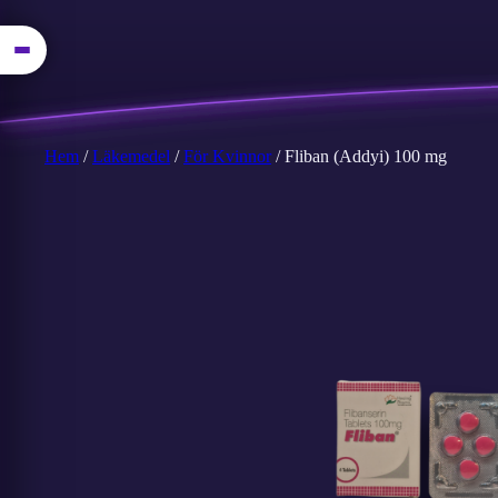
Hem
/
Läkemedel
/
För Kvinnor
/ Fliban (Addyi) 100 mg