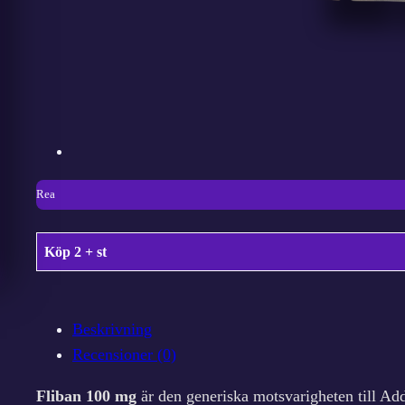
P
Rea
r
Köp 2 + st
o
d
u
Beskrivning
k
Recensioner (0)
t
Fliban 100 mg
är den generiska motsvarigheten till Ad
e