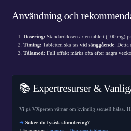
Användning och rekommenda
Dosering:
Standarddosen är en tablett (100 mg) p
Timing:
Tabletten ska tas
vid sänggående
. Detta
Tålamod:
Full effekt märks ofta efter några veck
📚 Expertresurser & Vanlig
Vi på VXperten värnar om kvinnlig sexuell hälsa. H
➔
Söker du fysisk stimulering?
Läs mer om
Lovegra – Den rosa tabletten
.