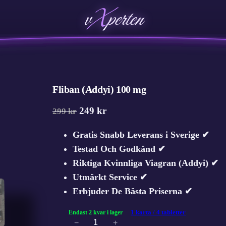
v
X
perten
Fliban (Addyi) 100 mg
D
D
249
kr
299
kr
e
e
Gratis Snabb Leverans i Sverige ✔
t
t
Testad Och Godkänd ✔
u
n
Riktiga Kvinnliga Viagran (Addyi) ✔
r
u
Utmärkt Service ✔
s
v
Erbjuder De Bästa Priserna ✔
p
a
Endast 2 kvar i lager
1 karta / 4 tabletter
r
r
−
+
F