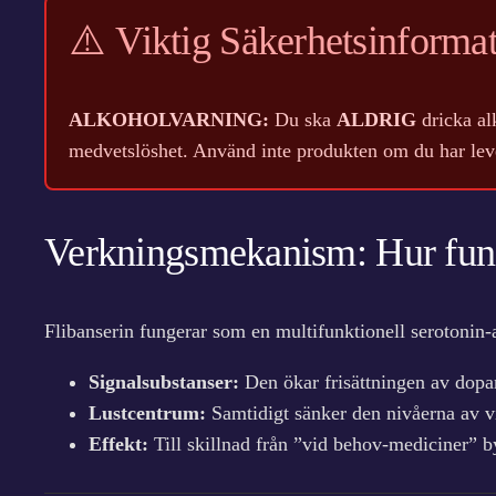
⚠️
Viktig Säkerhetsinforma
ALKOHOLVARNING:
Du ska
ALDRIG
dricka al
medvetslöshet. Använd inte produkten om du har leve
Verkningsmekanism: Hur fung
Flibanserin fungerar som en multifunktionell serotonin-
Signalsubstanser:
Den ökar frisättningen av dopa
Lustcentrum:
Samtidigt sänker den nivåerna av v
Effekt:
Till skillnad från ”vid behov-mediciner” by