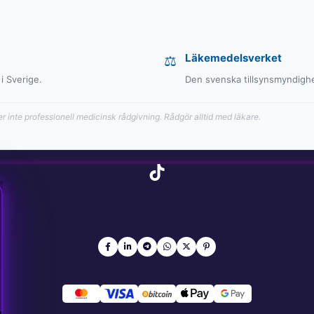
Läkemedelsverket
⚖️
i Sverige.
Den svenska tillsynsmyndighe
r inte professionell medicinsk rådgivning. Rådgör alltid med läkare.
TikTok