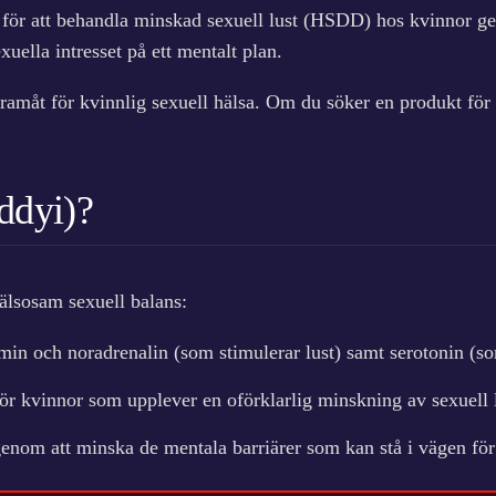
r
9
n för att behandla minskad sexuell lust (HSDD) hos kvinnor ge
g
:
xuella intresset på ett mentalt plan.
m
2
k
ä
teg framåt för kvinnlig sexuell hälsa. Om du söker en produkt 
9
r
n
9
.
g
d
ddyi)?
k
r
.
älsosam sexuell balans:
n och noradrenalin (som stimulerar lust) samt serotonin (som 
ör kvinnor som upplever en oförklarlig minskning av sexuell lu
enom att minska de mentala barriärer som kan stå i vägen för