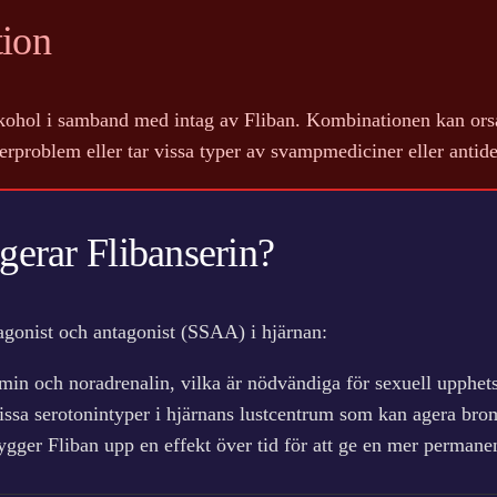
tion
kohol i samband med intag av Fliban. Kombinationen kan orsak
rproblem eller tar vissa typer av svampmediciner eller antide
erar Flibanserin?
agonist och antagonist (SSAA) i hjärnan:
min och noradrenalin, vilka är nödvändiga för sexuell upphet
issa serotonintyper i hjärnans lustcentrum som kan agera bro
gger Fliban upp en effekt över tid för att ge en mer permanen