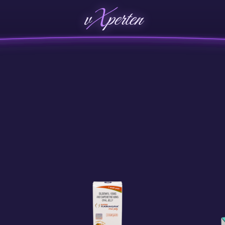
v
X
perten