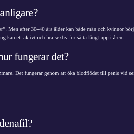
anligare?
ner”. Men efter 30–40 års ålder kan både män och kvinnor bör
g kan ett aktivt och bra sexliv fortsätta långt upp i åren.
hur fungerar det?
re. Det fungerar genom att öka blodflödet till penis vid sexue
denafil?