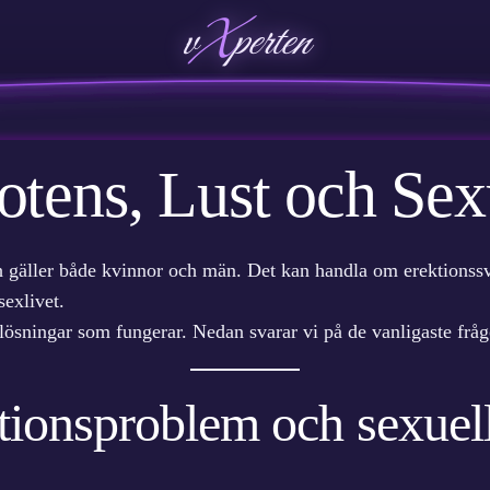
v
X
perten
otens, Lust och Sex
gäller både kvinnor och män. Det kan handla om erektionssvår
sexlivet.
nns lösningar som fungerar. Nedan svarar vi på de vanligaste fr
tionsproblem och sexuel