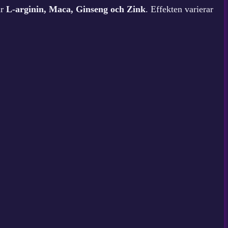
är
L-arginin, Maca, Ginseng och Zink
. Effekten varierar