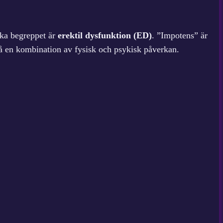
nska begreppet är
erektil dysfunktion (ED)
. ”Impotens” är
a på en kombination av fysisk och psykisk påverkan.