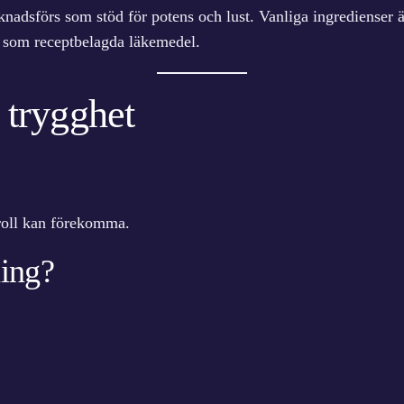
rknadsförs som stöd för potens och lust. Vanliga ingredienser 
d som receptbelagda läkemedel.
 trygghet
troll kan förekomma.
ning?