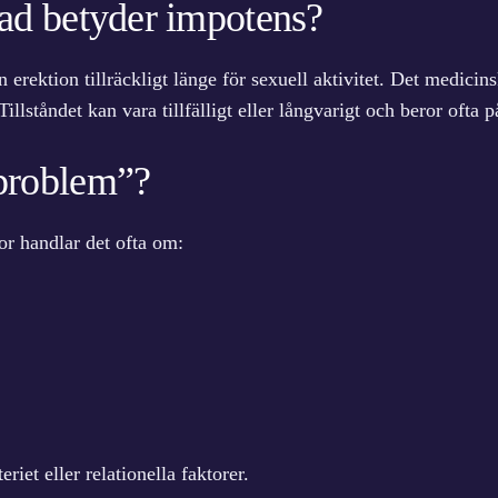
ad betyder impotens?
n erektion tillräckligt länge för sexuell aktivitet. Det medici
illståndet kan vara tillfälligt eller långvarigt och beror oft
problem”?
r handlar det ofta om:
iet eller relationella faktorer.