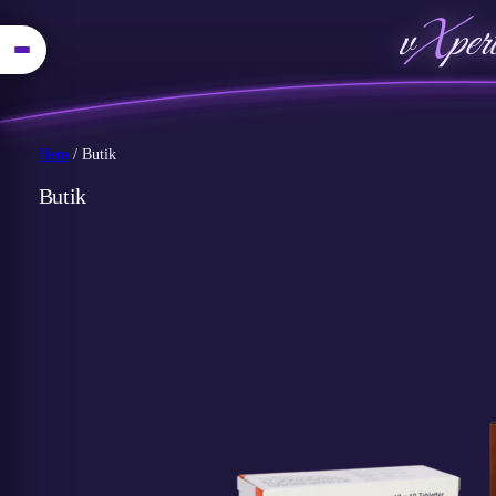
v
X
per
Hem
/ Butik
Butik