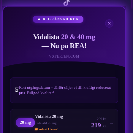
TikTok
🔥 BEGRÄNSAD REA
✕
Vidalista
20 & 40 mg
— Nu på REA!
VXPERTEN.COM
Frågor & Svar
Kort utgångsdatum – därför säljer vi till kraftigt reducerat
Tips & Tricks
⏳
pris. Fullgod kvalitet!
Historien om Kamagra
Komplett Guide Kamagra (FAQ)
Komplett Guide Vidalista (FAQ)
Vidalista 20 mg
Komplett Guide Carevitra/Vilitra (FAQ)
299 kr
20 mg
Tadalafil 20 mg
219
Komplett Guide Avacare/Avanafil (FAQ)
kr
Endast 1 kvar!