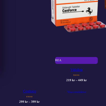
PRODUKTER
REA
PÅ
Vidalista
REA
sssss
Prisintervall:
219
kr
–
449
kr
219 kr
till
Cenforce
Visa produkter
449 kr
sssss
Prisintervall:
299
kr
–
399
kr
299 kr