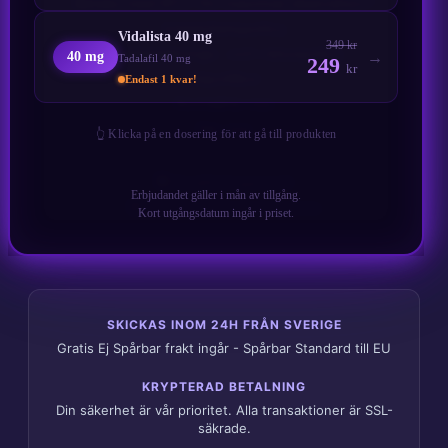
Betala med BTC för maximal diskretion?
Integritetspolicy
Vidalista 40 mg
349 kr
Återbetalnings- och returpolicy
40 mg
Tadalafil 40 mg
249
kr
Köpvillkor
Endast 1 kvar!
Kontakta oss
Om oss
👆 Klicka på en dosering för att gå till produkten
🛡️ Kvalitetsgaranti
Erbjudandet gäller i mån av tillgång.
📦 100% Diskret leverans
Kort utgångsdatum ingår i priset.
SKICKAS INOM 24H FRÅN SVERIGE
Gratis Ej Spårbar frakt ingår - Spårbar Standard till EU
KRYPTERAD BETALNING
Din säkerhet är vår prioritet. Alla transaktioner är SSL-
säkrade.